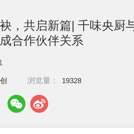
袂，共启新篇| 千味央厨
成合作伙伴关系
1
浏览量：
创
19328