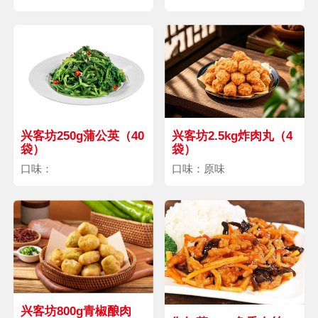
兴客坊250g蒲公英（40
兴客坊2.5kg炸肉丸（4
袋）
袋）
口味：
口味：原味
兴客坊800g青椒酿肉