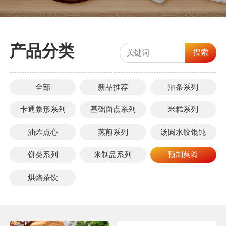
产品分类
搜索
全部
新品推荐
油条系列
卡通象形系列
基础面点系列
米糕系列
油炸点心
蒸煎系列
汤圆水饺馄饨
饼类系列
米制品系列
预制菜肴
烘焙茶饮