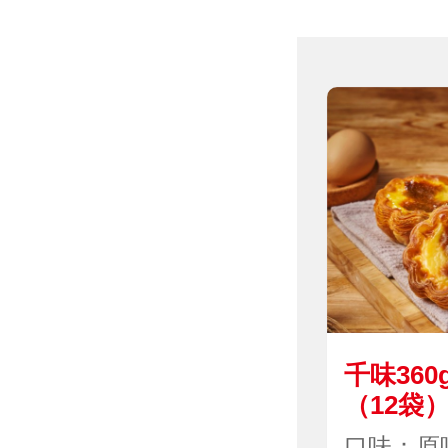
千味36
（12袋
口味：原