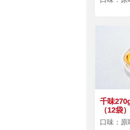
千味27
（12袋
口味：原