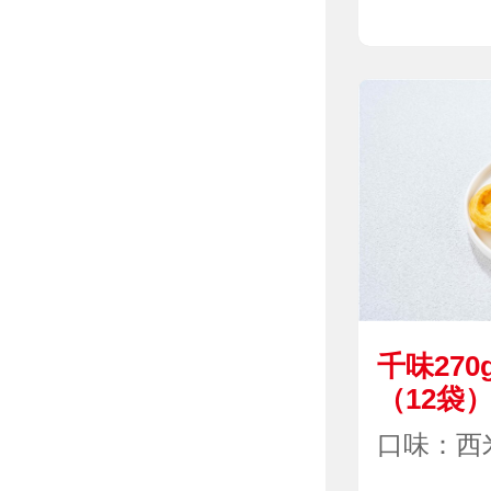
千味27
（12袋
口味：西