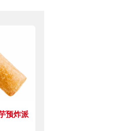
香芋预炸派