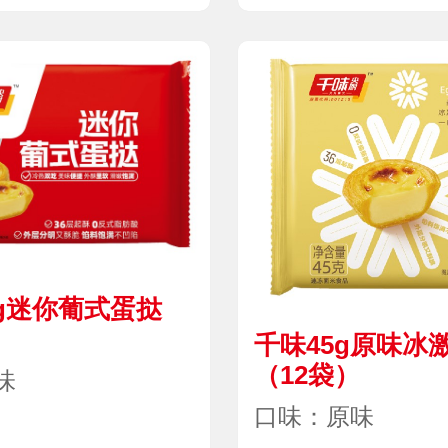
0g迷你葡式蛋挞
）
千味45g原味冰
（12袋）
味
口味：原味