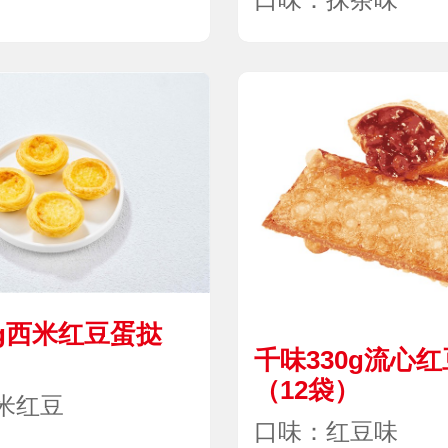
0g西米红豆蛋挞
千味330g流心
）
（12袋）
米红豆
口味：红豆味