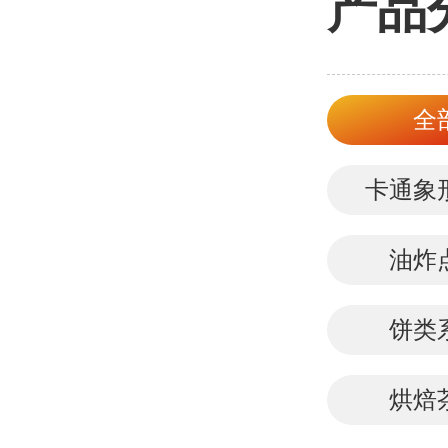
产品
全
卡通象
油炸
饼类
烘焙