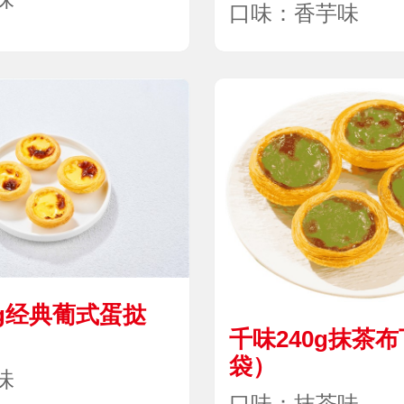
口味：香芋味
0g经典葡式蛋挞
千味240g抹茶布
）
袋）
味
口味：抹茶味