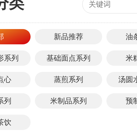
分类
部
新品推荐
油
形系列
基础面点系列
米
点心
蒸煎系列
汤圆
系列
米制品系列
预
茶饮