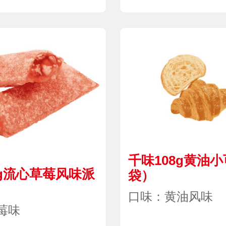
千味108g黄油小
0g流心草莓风味派
袋）
）
口味：黄油风味
莓味