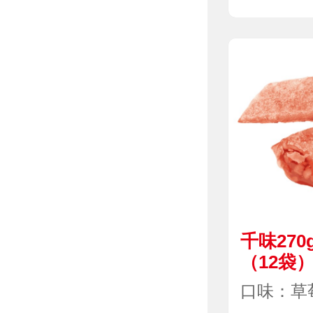
千味27
（12袋
口味：草