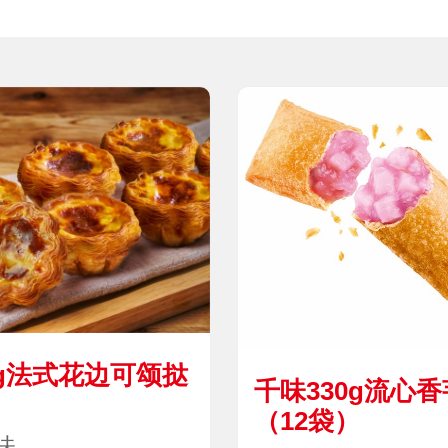
0g法式花边可颂挞
千味330g流心
）
（12袋）
味