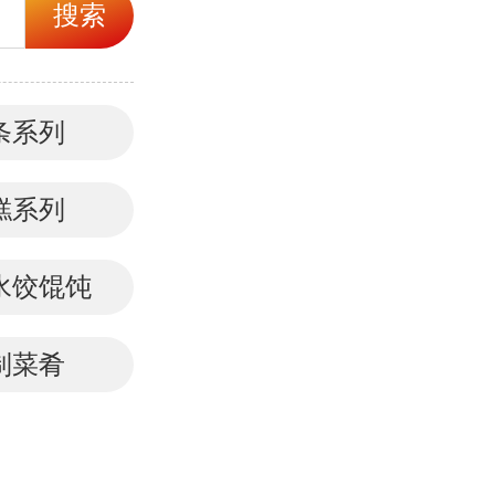
搜索
条系列
糕系列
水饺馄饨
制菜肴