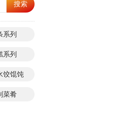
搜索
条系列
糕系列
水饺馄饨
制菜肴