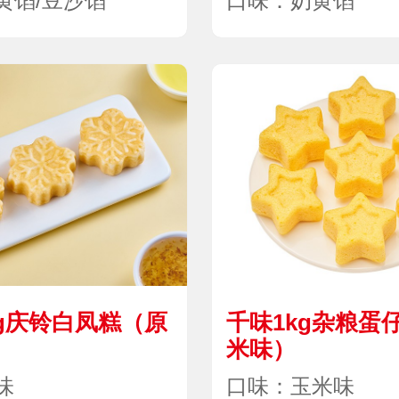
黄馅/豆沙馅
口味：奶黄馅
0g庆铃白凤糕（原
千味1kg杂粮蛋
米味）
味
口味：玉米味