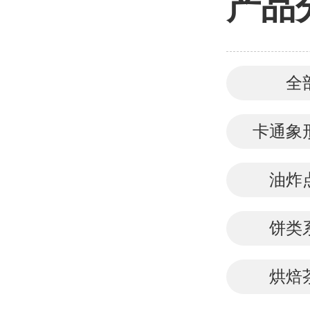
产品
全
卡通象
油炸
饼类
烘焙