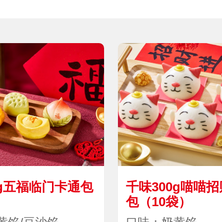
0g五福临门卡通包
千味300g喵喵
）
包（10袋）