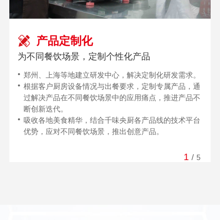
产品定制化
服务专属化
品质标杆化
创新优先化
价值最大化
为不同餐饮场景，定制个性化产品
郑州、上海等地建立研发中心，解决定制化研发需求。
秉承“因您而需”的服务理念，根据不同客户的需求，提
千味央厨制订并执行的所有产品质量检验标准，均高于
作为一家以创新求发展的企业，千味央厨秉承创新优先
坚持总成本最低的产品设计理念，对成本的精准控制体
根据客户厨房设备情况与出餐要求，定制专属产品，通
供符合不同客户需要的售前、售中、售后贴身服务。
行业平均水平，在行业内起到树立行业更高标准的作
的企业管理思想，建立鼓励创新发展的制度与组织管理
系，覆盖采购、研发、生产、运营、客户使用、消费者
过解决产品在不同餐饮场景中的应用痛点，推进产品不
用。
机制，支持千味央厨品牌在市场战略、产品技术、服务
体验全过程，为客户创造价值，与合作伙伴实现共赢。
断创新迭代。
多年来，始终是各领域头部大型连锁餐饮企业的核心供
体系、生产管理等全领域，勇开行业先河，餐饮供应链
吸收各地美食精华，结合千味央厨各产品线的技术平台
应商，坚守严格的质量管理体系不放松。
行业的前瞻方向。
优势，应对不同餐饮场景，推出创意产品。
千味央厨的所有产品，包括OEM企业所供产品在内，
都严格执行千味央厨质量管理规范。
1
/
5