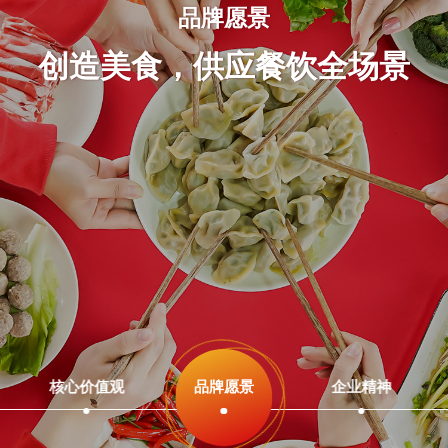
核心价值观
品牌愿景
客户满意、员工提升、企业发
创造美食，供应餐饮全场景
展
核心价值观
品牌愿景
企业精神