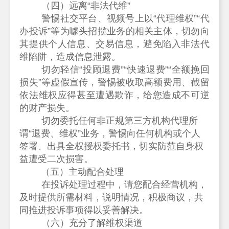
（四）
远离
“非法代维”
警惕社交平台、视频号上以
“代理维权”“代
办投诉”等为噱头招揽业务的相关主体，切勿向
其提供个人信息、交易信息，避免陷入非法代
维陷阱，造成信息泄露。
切勿轻信
“投顾退费”“快速退费”“全额挽回
损失”等虚假宣传，警惕被收取高额费用、截留
依法维权应得甚至遭遇欺诈，给您造成不可逆
的财产损失。
切勿委托任何非正规第三方机构代理所
谓“退费、维权”业务，警惕向任何机构或个人
签署、出具全权授权委托书，切实防范自身权
益遭受二次损害。
（五）主动配合处理
在投诉处理过程中，请您配合经营机构，
及时提供所需材料，说明情况，积极商议，共
同推进投诉事项得以妥善解决。
（六）充分了解维权渠道