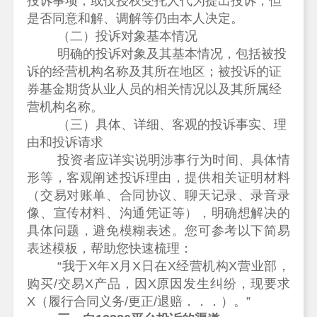
投诉事项，或仅授权受托人代为提出投诉，但
是否同意和解、调解等仍由本人决定。
（二）投诉对象基本情况
明确的投诉对象及其基本情况，包括被投
诉的经营机构名称及其所在地区；被投诉的证
券基金期货从业人员的相关情况以及其所属经
营机构名称。
（三）具体、详细、客观的投诉事实、理
由和投诉请求
投资者应详实说明涉事行为时间、具体情
形等，客观阐述投诉理由，提供相关证明材料
（交易对账单、合同协议、聊天记录、录音录
像、宣传材料、沟通凭证等），明确想解决的
具体问题，避免模糊表述。您可参考以下简易
表述模板，帮助您快速梳理：
“
我于
X
年
X
月
X
日在
X
经营机构
X
营业部，
购买
/
交易
X
产品，因
X
原因发生纠纷，现要求
X
（履行合同义务
/
更正
/
退赔．．．）。
”