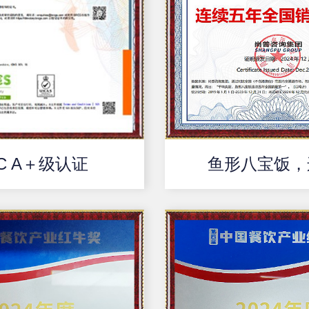
C A＋级认证
鱼形八宝饭，连