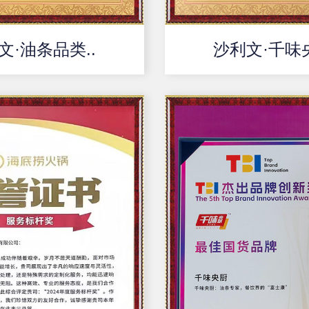
文·油条品类..
沙利文·千味央